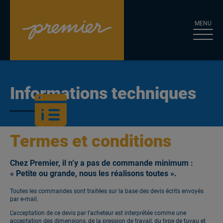
Aller au contenu
MENU
Informations techniques
Termes et conditions
Chez Premier, il n’y a pas de commande minimum :
« Petite ou grande, nous les réalisons toutes ».
Toutes les commandes sont traitées sur la base des devis écrits envoyés
par e-mail.
L’acceptation de ce devis par l’acheteur est interprétée comme une
acceptation des dimensions, de la pression de travail, du type de tuyau et